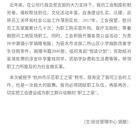
近年来，在公司行政及党支部的大力支持下，我司工会制度机制
完善，维权帮扶到位，文化活动丰富，自身建设扎实、过硬，且
将员工关怀和社会公益工作落到实处：2017年，工会探望、慰问
员工及家属累计几十次；为职工购买意外险、医疗互助险；寒暑
期慰问工地现场职工。同时，工会积极开展各类公益活动：为贵
州中潮镇小学捐赠电脑；为丽水市龙泉二所山区小学捐款改善学
生住宿条件，捐赠书籍2000册，组织发起“悦读计划”；资助结对
家境贫寒的淳安中学董姓同学，资助学杂费和生活费等等。带领
职工力所能及的为社会做实事。
本次被授予“杭州市示范职工之家”称号，既肯定了我司工会的工
作，也是一次极大的鼓舞。我司必将团结职工队伍，再接再厉，
切实把工会建设成为职工群众信赖的“职工之家”。
（文/综合管理中心 姚敏）